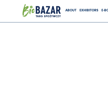
Skip
ABOUT
EXHIBITORS
E-B
to
content