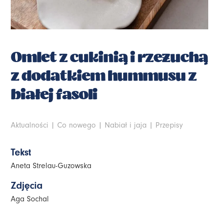
Omlet z cukinią i rzeżuchą
z dodatkiem hummusu z
białej fasoli
Aktualności
|
Co nowego
|
Nabiał i jaja
|
Przepisy
Tekst
Aneta Strelau-Guzowska
Zdjęcia
Aga Sochal