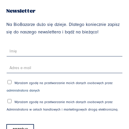
Newsletter
Na BioBazarze dużo się dzieje. Dlatego koniecznie zapisz
się do naszego newslettera i bądź na bieżąco!
I
m
i
ę
*
A
d
r
e
s
Z
e
Wyrażam zgodę na przetwarzanie moich danych osobowych przez
g
-
o
m
d
administratora danych
a
y
i
*
l
*
Wyrażam zgodę na przetwarzanie moich danych osobowych przez
Administratora w celach handlowych i marketingowych drogą elektroniczną.