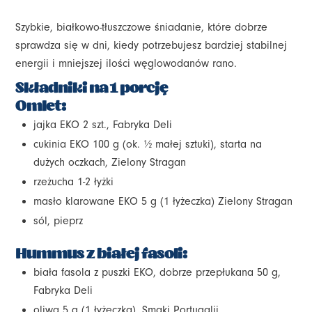
Szybkie, białkowo-tłuszczowe śniadanie, które dobrze
sprawdza się w dni, kiedy potrzebujesz bardziej stabilnej
energii i mniejszej ilości węglowodanów rano.
Składniki na 1 porcję
Omlet:
jajka EKO 2 szt., Fabryka Deli
cukinia EKO 100 g (ok. ½ małej sztuki), starta na
dużych oczkach, Zielony Stragan
rzeżucha 1-2 łyżki
masło klarowane EKO 5 g (1 łyżeczka) Zielony Stragan
sól, pieprz
Hummus z białej fasoli:
biała fasola z puszki EKO, dobrze przepłukana 50 g,
Fabryka Deli
oliwa 5 g (1 łyżeczka), Smaki Portugalii