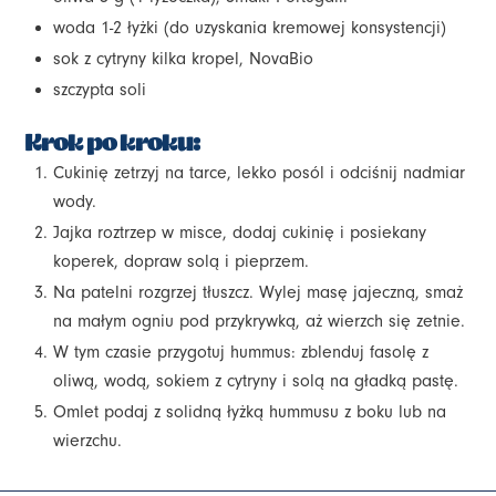
woda 1-2 łyżki (do uzyskania kremowej konsystencji)
sok z cytryny kilka kropel, NovaBio
szczypta soli
Krok po kroku:
Cukinię zetrzyj na tarce, lekko posól i odciśnij nadmiar
wody.
Jajka roztrzep w misce, dodaj cukinię i posiekany
koperek, dopraw solą i pieprzem.
Na patelni rozgrzej tłuszcz. Wylej masę jajeczną, smaż
na małym ogniu pod przykrywką, aż wierzch się zetnie.
W tym czasie przygotuj hummus: zblenduj fasolę z
oliwą, wodą, sokiem z cytryny i solą na gładką pastę.
Omlet podaj z solidną łyżką hummusu z boku lub na
wierzchu.